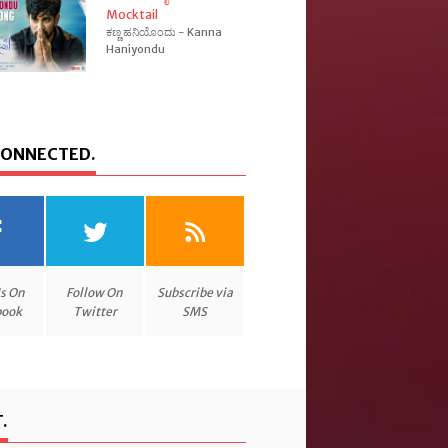
Mocktail
ಕಣ್ಣ ಹನಿಯೊಂದು - Kanna
Haniyondu
CONNECTED.
Us On
Follow On
Subscribe via
book
Twitter
SMS
.