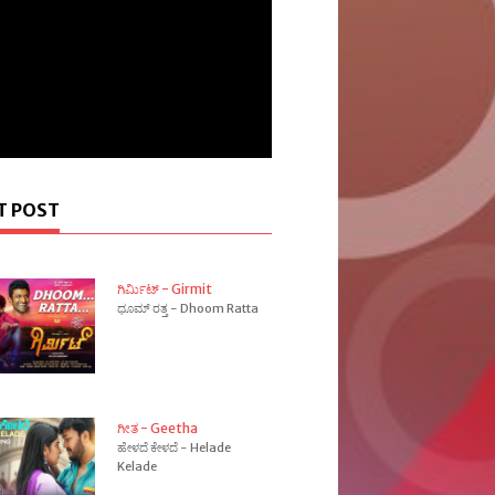
T POST
ಗಿರ್ಮಿಟ್ - Girmit
ಧೂಮ್ ರತ್ತ - Dhoom Ratta
ಗೀತ - Geetha
ಹೇಳದೆ ಕೇಳದೆ - Helade
Kelade