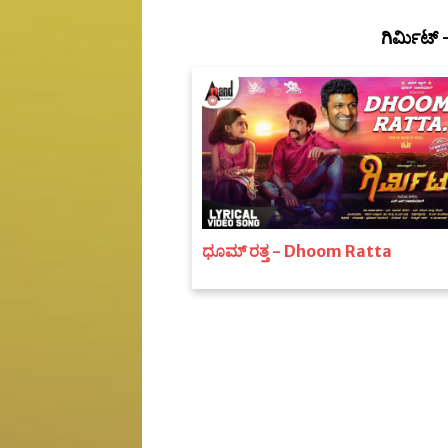
ಗಿರ್ಮಿಟ್
ಧೂಮ್ ರತ್ತ - Dhoom Ratta