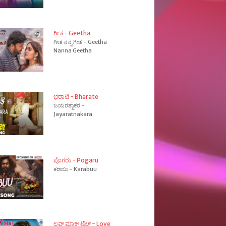
ಗೀತ - Geetha
ಗೀತ ನನ್ನ ಗೀತ - Geetha
Nanna Geetha
ಭರಾಟೆ - Bharate
ಜಯರತ್ನಾಕರ -
Jayaratnakara
ಪೊಗರು - Pogaru
ಕರಾಬು - Karabuu
ಲವ್ ಮಾಕ್ ಟೈಲ್ - Love