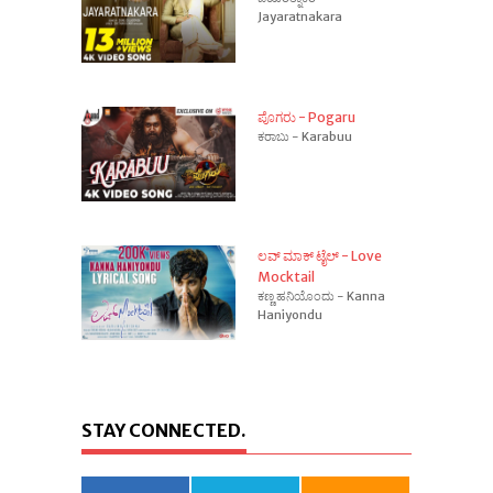
Jayaratnakara
ಪೊಗರು - Pogaru
ಕರಾಬು - Karabuu
ಲವ್ ಮಾಕ್ ಟೈಲ್ - Love
Mocktail
ಕಣ್ಣ ಹನಿಯೊಂದು - Kanna
Haniyondu
STAY CONNECTED.