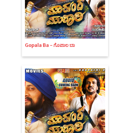
Gopala Ba - ಗೊಪಾಲ ಬಾ