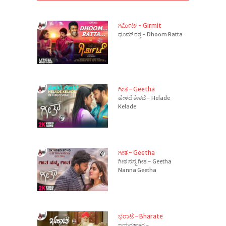
ಗಿರ್ಮಿಟ್ - Girmit
ಧೂಮ್ ರತ್ತ - Dhoom Ratta
ಗೀತ - Geetha
ಹೇಳದೆ ಕೇಳದೆ - Helade
Kelade
ಗೀತ - Geetha
ಗೀತ ನನ್ನ ಗೀತ - Geetha
Nanna Geetha
ಭರಾಟೆ - Bharate
ಜಯರತ್ನಾಕರ -