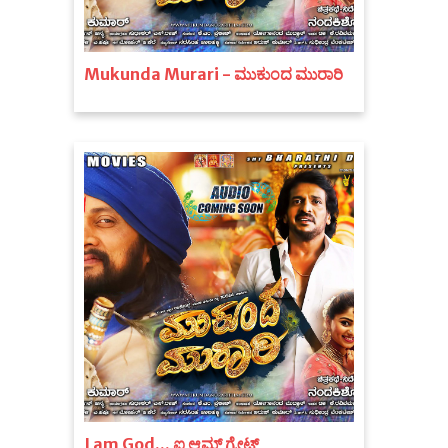
Mukunda Murari - ಮುಕುಂದ ಮುರಾರಿ
I am God... ಐ ಆಮ್ ಗ್ರೇಟ್